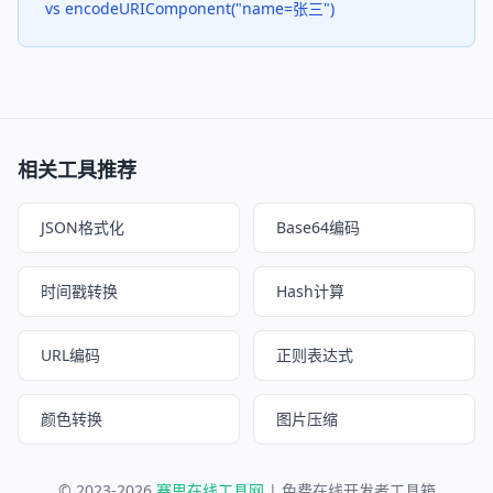
vs encodeURIComponent("name=张三")
相关工具推荐
JSON格式化
Base64编码
时间戳转换
Hash计算
URL编码
正则表达式
颜色转换
图片压缩
© 2023-2026
赛思在线工具网
| 免费在线开发者工具箱