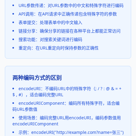
URL参数传递：对URL参数中的中文和特殊字符进行编码
API调用：在API请求中正确传递包含特殊字符的参数
表单提交：处理表单中的中文输入
链接分享：确保分享的链接在各种平台上都能正常访问
搜索功能：对搜索关键词进行编码
重定向：在URL重定向时保持参数的正确性
两种编码方式的区别
encodeURI：不编码URL中的特殊字符（; / ? : @ & = +
$ , #），适合编码完整URL
encodeURIComponent：编码所有特殊字符，适合编
码URL参数值
使用场景：编码完整URL用encodeURI，编码参数值用
encodeURIComponent
示例：encodeURI("http://example.com?name=张三")