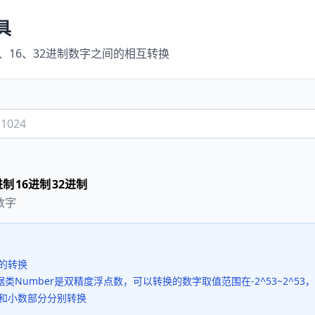
具
0、16、32进制数字之间的相互转换
进制
16进制
32进制
数字
的转换
数据类Number是双精度浮点数，可以转换的数字取值范围在-2^53~2^53，即十进制的
和小数部分分别转换