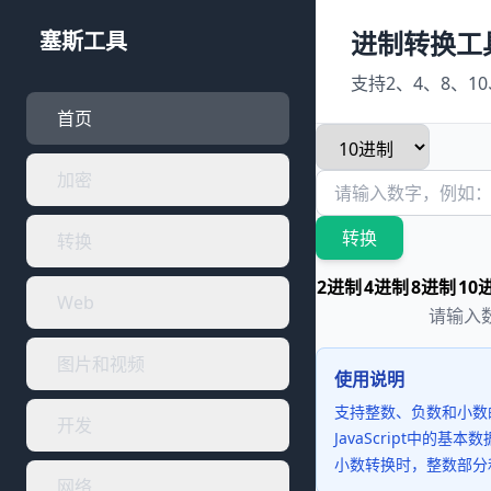
进制转换工
塞斯工具
支持2、4、8、1
首页
加密
转换
转换
2进制
4进制
8进制
10
Web
请输入
图片和视频
使用说明
支持整数、负数和小数
开发
JavaScript中的基本
小数转换时，整数部分
网络