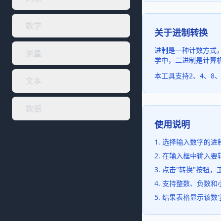
数学
关于进制转换
进制是一种计数方式，
测量
学中，二进制是计算机
本工具支持2、4、8
文本
数据
使用说明
选择输入数字的进制
在输入框中输入要
点击"转换"按钮
支持整数、负数和
结果表格显示该数