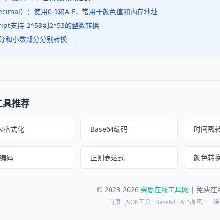
ecimal）：使用0-9和A-F，常用于颜色值和内存地址
ript支持-2^53到2^53的整数转换
分和小数部分分别转换
工具推荐
ON格式化
Base64编码
时间戳
L编码
正则表达式
颜色转
© 2023-2026
赛思在线工具网
| 免费
首页
·
JSON工具
·
Base64
·
AES加密
·
二维