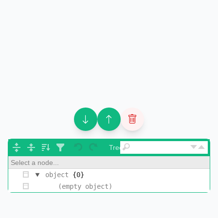
Tree ▾
Select a node...
object
{0}
(empty object)